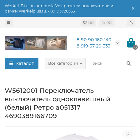
Werkel, Bticino, Ambrella Volt розетки,выключатели и
рамки Werkelplus.ru. - 89193720333
0
0
8-90-90-160-140
8-919-37-20-333
0
каталог
Все категории
W5612001 Переключатель
выключатель одноклавишный
(белый) Ретро a051317
4690389166709