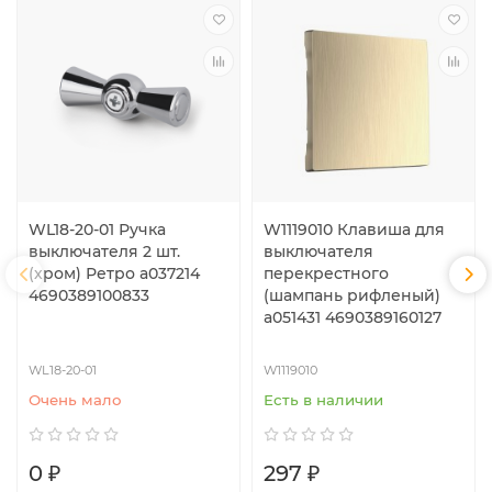
WL18-20-01 Ручка
W1119010 Клавиша для
выключателя 2 шт.
выключателя
(хром) Ретро a037214
перекрестного
4690389100833
(шампань рифленый)
a051431 4690389160127
WL18-20-01
W1119010
Очень мало
Есть в наличии
0 ₽
297 ₽