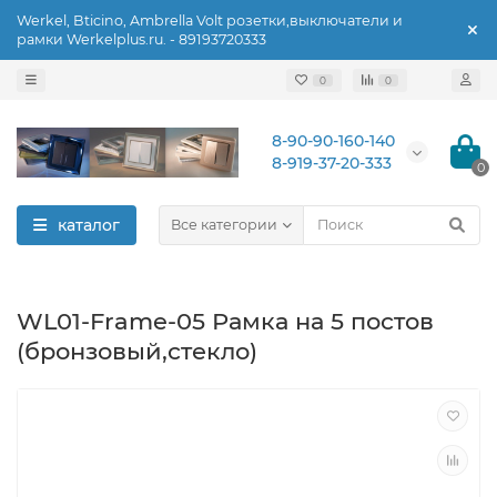
Werkel, Bticino, Ambrella Volt розетки,выключатели и
рамки Werkelplus.ru. - 89193720333
0
0
8-90-90-160-140
8-919-37-20-333
0
каталог
Все категории
WL01-Frame-05 Рамка на 5 постов
(бронзовый,стекло)