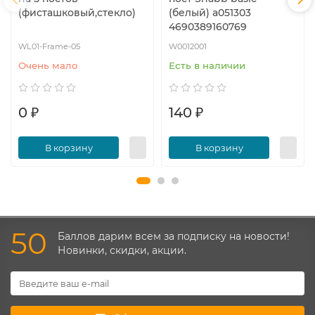
(фисташковый,стекло)
(белый) a051303
4690389160769
WL01-Frame-05
W0012001
Очень мало
Есть в наличии
0 ₽
140 ₽
В корзину
В корзину
50
Баллов дарим всем за подписку на новости!
Новинки, скидки, акции.