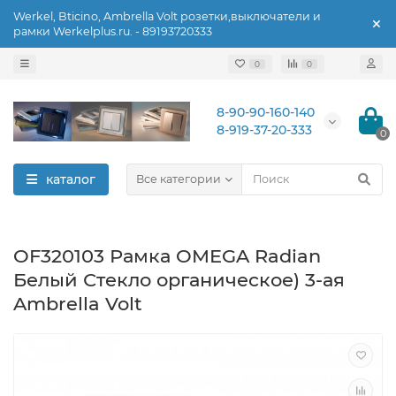
Werkel, Bticino, Ambrella Volt розетки,выключатели и
рамки Werkelplus.ru. - 89193720333
0
0
8-90-90-160-140
8-919-37-20-333
0
каталог
Все категории
OF320103 Рамка OMEGA Radian
Белый Стекло органическое) 3-ая
Ambrella Volt