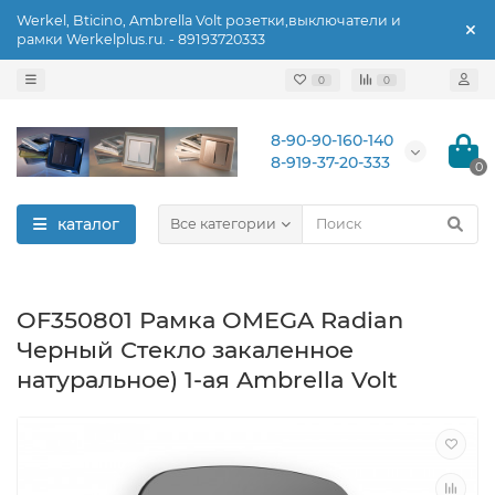
Werkel, Bticino, Ambrella Volt розетки,выключатели и
рамки Werkelplus.ru. - 89193720333
0
0
8-90-90-160-140
8-919-37-20-333
0
каталог
Все категории
OF350801 Рамка OMEGA Radian
Черный Стекло закаленное
натуральное) 1-ая Ambrella Volt