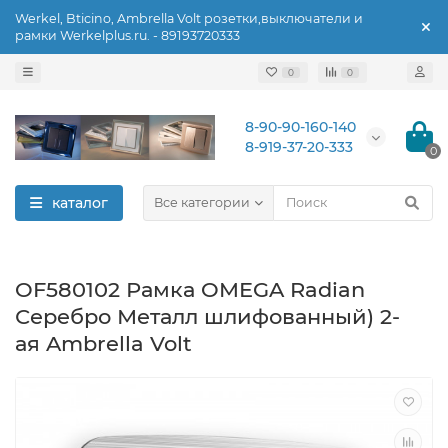
Werkel, Bticino, Ambrella Volt розетки,выключатели и
рамки Werkelplus.ru. - 89193720333
0
0
8-90-90-160-140
8-919-37-20-333
0
каталог
Все категории
OF580102 Рамка OMEGA Radian
Серебро Металл шлифованный) 2-
ая Ambrella Volt