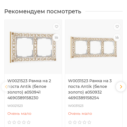
Рекомендуем посмотреть
W0021523 Рамка на 2
W0031523 Рамка на 3
поста Antik (белое
поста Antik (белое
золото) a050941
золото) a050932
4690389158230
4690389158254
W0021523
W0031523
Очень мало
Очень мало