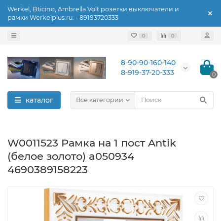
Werkel, Bticino, Ambrella Volt розетки,выключатели и
рамки Werkelplus.ru. - 89193720333
0
0
8-90-90-160-140
8-919-37-20-333
0
каталог
Все категории
W0011523 Рамка на 1 пост Antik
(белое золото) a050934
4690389158223