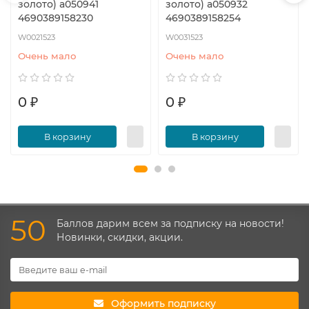
золото) a050941
золото) a050932
4690389158230
4690389158254
W0021523
W0031523
Очень мало
Очень мало
0 ₽
0 ₽
В корзину
В корзину
50
Баллов дарим всем за подписку на новости!
Новинки, скидки, акции.
Оформить подписку