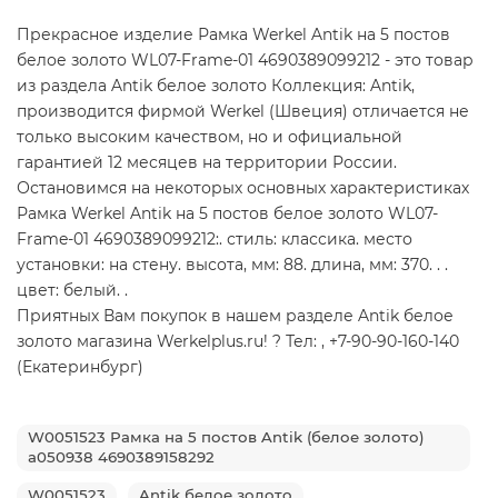
Прекрасное изделие Рамка Werkel Antik на 5 постов
белое золото WL07-Frame-01 4690389099212 - это товар
из раздела Antik белое золото Коллекция: Antik,
производится фирмой Werkel (Швеция) отличается не
только высоким качеством, но и официальной
гарантией 12 месяцев на территории России.
Остановимся на некоторых основных характеристиках
Рамка Werkel Antik на 5 постов белое золото WL07-
Frame-01 4690389099212:. стиль: классика. место
установки: на стену. высота, мм: 88. длина, мм: 370. . .
цвет: белый. .
Приятных Вам покупок в нашем разделе Antik белое
золото магазина Werkelplus.ru! ? Тел: , +7-90-90-160-140
(Екатеринбург)
W0051523 Рамка на 5 постов Antik (белое золото)
a050938 4690389158292
W0051523
Antik белое золото