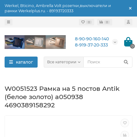
Werkel, Bticino, Ambrella Volt розетки,выключатели и
рамки Werkelplus.ru. - 89193720333
0
0
8-90-90-160-140
8-919-37-20-333
0
каталог
Все категории
W0051523 Рамка на 5 постов Antik
(белое золото) a050938
4690389158292