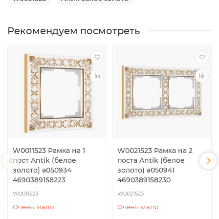
Рекомендуем посмотреть
W0011523 Рамка на 1
W0021523 Рамка на 2
пост Antik (белое
поста Antik (белое
золото) a050934
золото) a050941
4690389158223
4690389158230
W0011523
W0021523
Очень мало
Очень мало