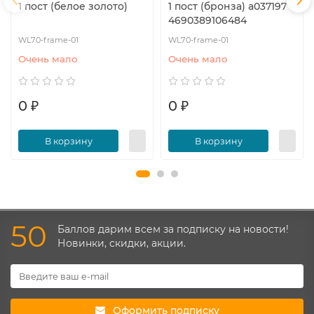
1 пост (белое золото)
1 пост (бронза) a037197
4690389106484
WL70-frame-01
WL70-frame-01
Очень мало
Очень мало
0 ₽
0 ₽
В корзину
В корзину
50
Баллов дарим всем за подписку на новости!
Новинки, скидки, акции.
Оформить подписку