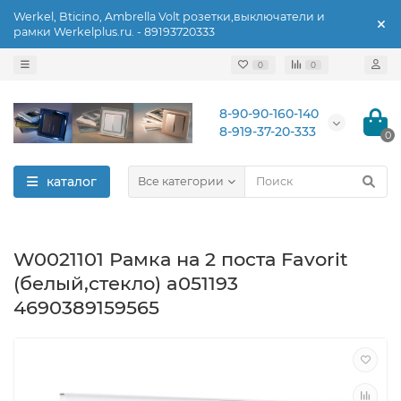
Werkel, Bticino, Ambrella Volt розетки,выключатели и
рамки Werkelplus.ru. - 89193720333
0
0
8-90-90-160-140
8-919-37-20-333
0
каталог
Все категории
W0021101 Рамка на 2 поста Favorit
(белый,стекло) a051193
4690389159565