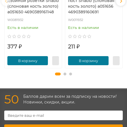
двойной розетки Snabb
пост Snabb (слоновая
(слоновая кость золото)
кость золото) a051656
a051650 4690389161148
4690389160691
W0081932
W0011932
Есть в наличии
Есть в наличии
377 ₽
211 ₽
В корзину
В корзину
50
Баллов дарим всем за подписку на новости!
Новинки, скидки, акции.