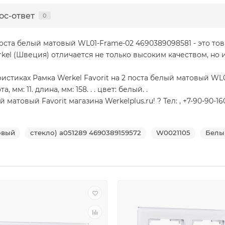
ос-ответ
0
поста белый матовый WL01-Frame-02 4690389098581 - это то
kel (Швеция) отличается не только высоким качеством, но
стиках Рамка Werkel Favorit на 2 поста белый матовый WL01
мм: 11. длина, мм: 158. . . цвет: белый. .
товый Favorit магазина Werkelplus.ru! ? Тел: , +7-90-90-16
овый
стекло) a051289 4690389159572
W0021105
Белы