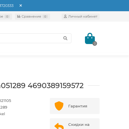
93720333
ое
Сравнение
Личный кабинет
0
0
0
a051289 4690389159572
21105
Гарантия
1289
kel
Скидки на