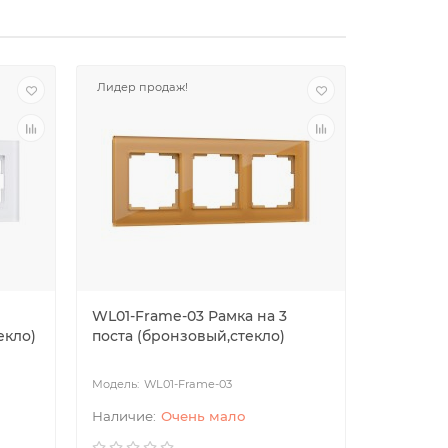
Лидер продаж!
WL01-Frame-03 Рамка на 3
WL01-Fra
екло)
поста (бронзовый,стекло)
поста (ф
WL01-Frame-03
WL
Очень мало