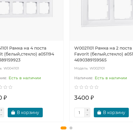
101 Рамка на 4 поста
W0021101 Рамка на 2 поста
it (белый,стекло) a051194
Favorit (белый,стекло) a05
389159923
4690389159565
W0041101
W0021101
Есть в наличии
Есть в наличии
0 ₽
3400 ₽
В корзину
В корзину