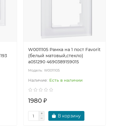
W0011105 Рамка на 1 пост Favorit
W0031105
1193
(белый матовый,стекло)
Favorit 
a051290 4690389159015
a051286 
W0011105
W0
Есть в наличии
1980 ₽
5520 ₽
В корзину