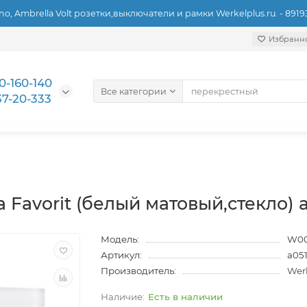
ino, Ambrella Volt розетки,выключатели и рамки Werkelplus.ru. - 891
Избранн
0-160-140
Все категории
37-20-333
а Favorit (белый матовый,стекло) 
Модель:
W00
Артикул:
a05
Производитель:
Wer
Есть в наличии