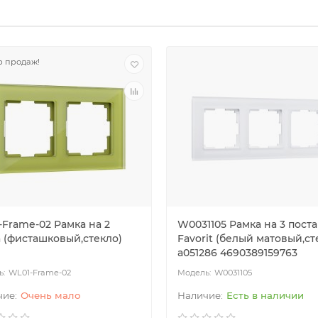
 продаж!
-Frame-02 Рамка на 2
W0031105 Рамка на 3 поста
а (фисташковый,стекло)
Favorit (белый матовый,ст
a051286 4690389159763
WL01-Frame-02
W0031105
Очень мало
Есть в наличии