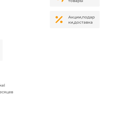
товары
Акции,подар
ки,доставка
kel
месяцев