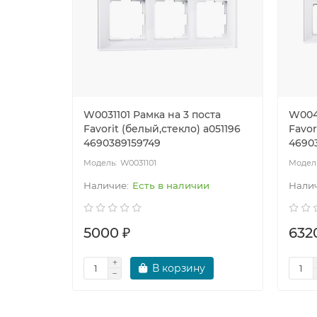
W0031101 Рамка на 3 поста
W0041
Favorit (белый,стекло) a051196
Favor
4690389159749
4690
W0031101
Есть в наличии
5000 ₽
632
В корзину