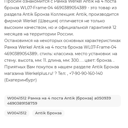
Просим ознакомится с Рамка Werkel Antik на 4 поста
бронза WL07-Frame-04 4690389054389 - это товар из
раздела Antik Бронза Коллекция: Antik, производится
фирмой Werkel (Швеция) отличается не только
высоким качеством, но и официальной гарантией 12
месяцев на территории России.
Остановимся на некоторых основных характеристиках
Рамка Werkel Antik на 4 поста бронза WL07-Frame-04
4690389054389:. стиль: классика. место установки: на
стену. высота, мм: 11. длина, мм: 300. . . цвет: бронза. .
Приятных Вам покупок в нашем разделе Antik Бронза
магазина Werkelplus.ru! ? Тел: , +7-90-90-160-140
(Екатеринбург)
W0041512 Рамка на 4 поста Antik (бронза) a050939
4690389158759
W0041512
Antik Бронза