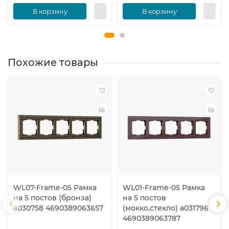
В корзину
В корзину
Похожие товары
WL07-Frame-05 Рамка
WL01-Frame-05 Рамка
на 5 постов (бронза)
на 5 постов
a030758 4690389063657
(мокко,стекло) a031796
4690389063787