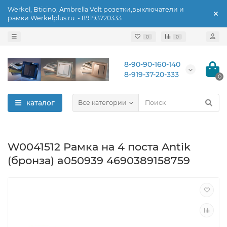
Werkel, Bticino, Ambrella Volt розетки,выключатели и
рамки Werkelplus.ru. - 89193720333
0
0
8-90-90-160-140
8-919-37-20-333
0
каталог
Все категории
W0041512 Рамка на 4 поста Antik
(бронза) a050939 4690389158759