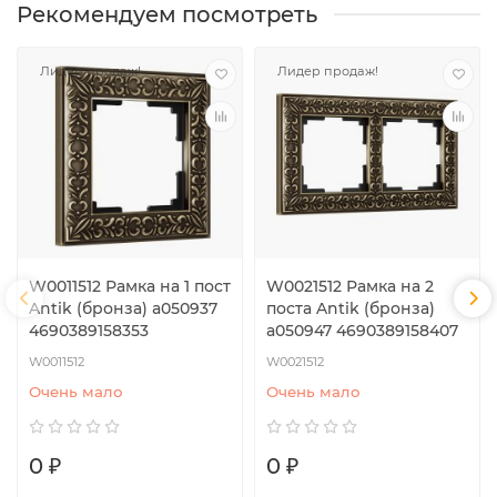
Рекомендуем посмотреть
Лидер продаж!
Лидер продаж!
W0011512 Рамка на 1 пост
W0021512 Рамка на 2
Antik (бронза) a050937
поста Antik (бронза)
4690389158353
a050947 4690389158407
W0011512
W0021512
Очень мало
Очень мало
0 ₽
0 ₽