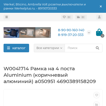
Werkel, Bticino, Ambrella Volt розетки,выключатели и
рамки Werkelplus.ru. - 89193720333
0
0
8-90-90-160-140
8-919-37-20-333
0
каталог
Все категории
W0041714 Рамка на 4 поста
Aluminium (коричневый
алюминий) a050951 4690389158209