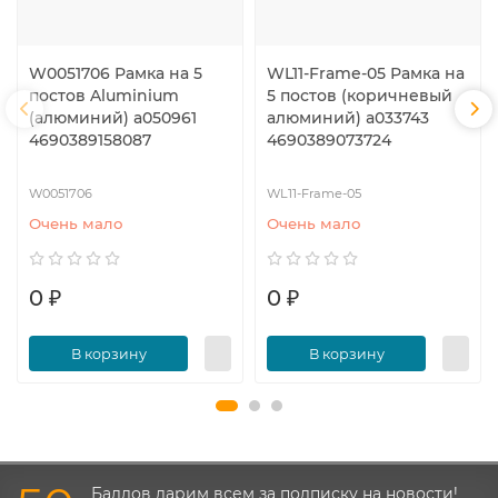
W0051706 Рамка на 5
WL11-Frame-05 Рамка на
постов Aluminium
5 постов (коричневый
(алюминий) a050961
алюминий) a033743
4690389158087
4690389073724
W0051706
WL11-Frame-05
Очень мало
Очень мало
0 ₽
0 ₽
В корзину
В корзину
Баллов дарим всем за подписку на новости!