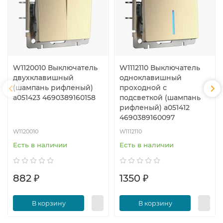
W1120010 Выключатель
W1112110 Выключатель
двухклавишный
одноклавишный
(шампань рифленый)
проходной с
a051423 4690389160158
подсветкой (шампань
рифленый) a051412
4690389160097
W1120010
W1112110
Есть в наличии
Есть в наличии
882 ₽
1350 ₽
В корзину
В корзину