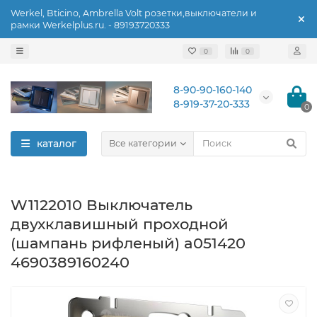
Werkel, Bticino, Ambrella Volt розетки,выключатели и
рамки Werkelplus.ru. - 89193720333
0
0
8-90-90-160-140
8-919-37-20-333
0
каталог
Все категории
W1122010 Выключатель
двухклавишный проходной
(шампань рифленый) a051420
4690389160240