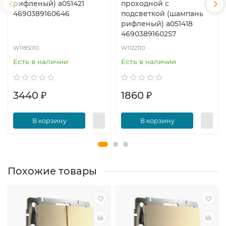
рифленый) a051421
проходной с
4690389160646
подсветкой (шампань
рифленый) a051418
4690389160257
W1185010
W1122110
Есть в наличии
Есть в наличии
3440 ₽
1860 ₽
В корзину
В корзину
Похожие товары