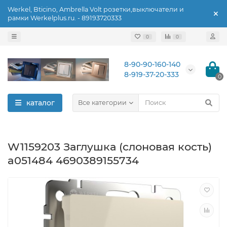
Werkel, Bticino, Ambrella Volt розетки,выключатели и
рамки Werkelplus.ru. - 89193720333
0
0
8-90-90-160-140
8-919-37-20-333
0
каталог
Все категории
W1159203 Заглушка (слоновая кость)
a051484 4690389155734