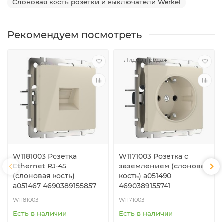
Слоновая кость розетки и выключатели Werkel
Рекомендуем посмотреть
Лидер продаж!
W1181003 Розетка
W1171003 Розетка с
Ethernet RJ-45
заземлением (слоновая
(слоновая кость)
кость) a051490
a051467 4690389155857
4690389155741
W1181003
W1171003
Есть в наличии
Есть в наличии