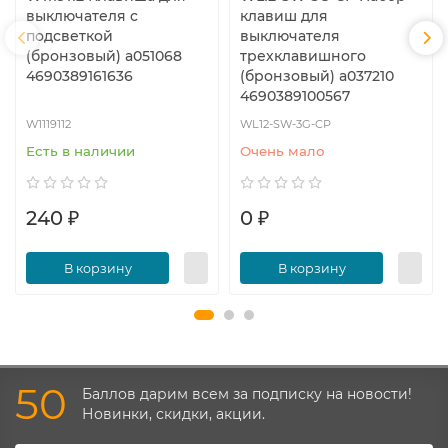
выключателя c
клавиш для
подсветкой
выключателя
(бронзовый) a051068
трехклавишного
4690389161636
(бронзовый) a037210
4690389100567
W1119112
WL12-SW-3G-CP
Есть в наличии
Очень мало
240 ₽
0 ₽
В корзину
В корзину
50
Баллов дарим всем за подписку на новости!
Новинки, скидки, акции.