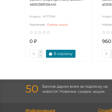
4690389156441
a0516
W1171306
Очень мало
0 ₽
960
В корзину
50
Баллов дарим всем за подписку на
новости! Новинки, скидки, акции.
Информация
Служб