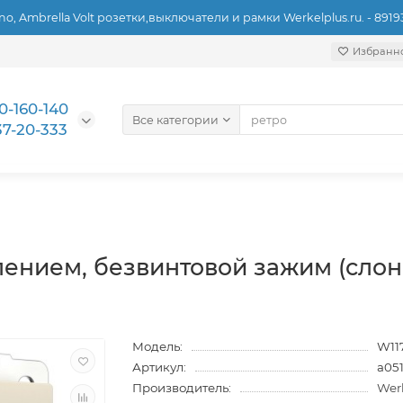
ino, Ambrella Volt розетки,выключатели и рамки Werkelplus.ru. - 891
Избранн
0-160-140
Все категории
37-20-333
лением, безвинтовой зажим (слон
Модель:
W11
Артикул:
a05
Производитель:
Wer