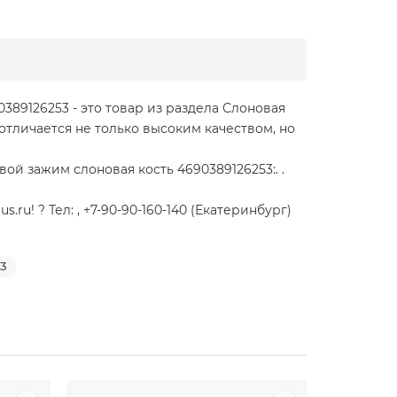
389126253 - это товар из раздела Слоновая
отличается не только высоким качеством, но
ой зажим слоновая кость 4690389126253:. .
u! ? Тел: , +7-90-90-160-140 (Екатеринбург)
03