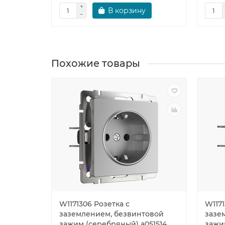
В корзину
Похожие товары
W1171306 Розетка с
W1171
заземлением, безвинтовой
зазе
зажим (серебряный) a051514
зажи