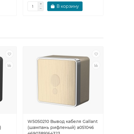
В корзину
W5050210 Вывод кабеля Gallant
W5071210
)
(шампань рифленый) a051046
зазем. с
4690389164323
шторкам