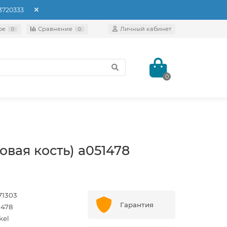
93720333
ое
Сравнение
Личный кабинет
0
0
0
овая кость) a051478
71303
Гарантия
1478
kel