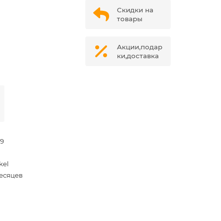
Скидки на
товары
Акции,подар
ки,доставка
99
kel
месяцев