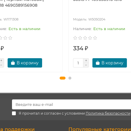
18 4690389156908
W1171308
W5050204
Есть в наличии
Есть в наличии
 ₽
334 ₽
В корзину
В корзину
Я прочитал и согласен с условиями
Политика безопасности
а поддержки
Популярные категории