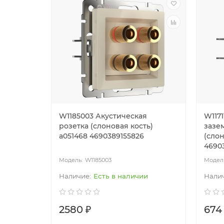
W1185003 Акустическая
W1171
розетка (слоновая кость)
зазе
a051468 4690389155826
(слон
4690
W1185003
Есть в наличии
2580 ₽
674