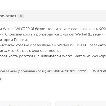
ос-ответ
0
 Werkel WL03-10-01 безвинтовой зажим слоновая кость 4690
ия: Слоновая кость, производится фирмой Werkel (Швеция) 
ритории России.
стиках Розетка с заземлением Werkel WL03-10-01 безвинтов
на, мм: 43. . цвет: слоновая кость. .
я кость розетки и выключатели Werkel магазина Werkelplus.r
ой зажим (слоновая кость) a051478 4690389155772
W11713
l