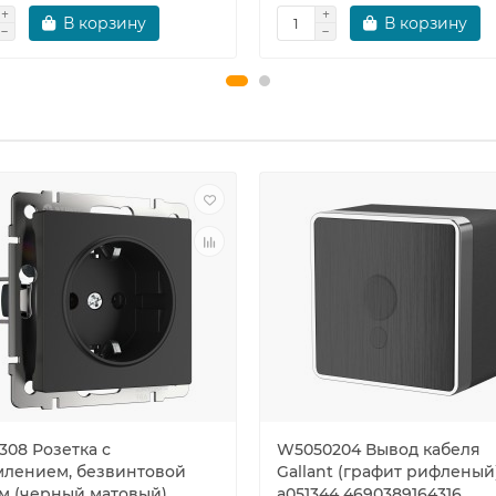
В корзину
В корзину
308 Розетка с
W5050204 Вывод кабеля
млением, безвинтовой
Gallant (графит рифленый
м (черный матовый)
a051344 4690389164316