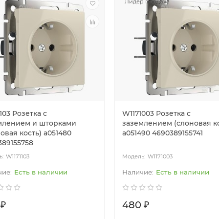
Лидер продаж!
103 Розетка с
W1171003 Розетка с
млением и шторками
заземлением (слоновая ко
овая кость) a051480
a051490 4690389155741
389155758
W1171103
W1171003
Есть в наличии
Есть в наличии
 ₽
480 ₽