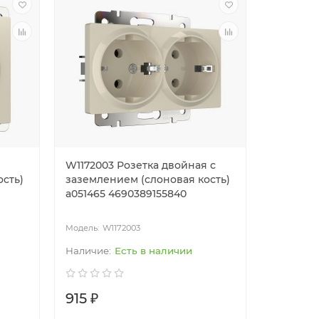
W1172003 Розетка двойная с
W1184003
сть)
заземлением (слоновая кость)
проходна
a051465 4690389155840
a051483 
W1172003
W1
Есть в наличии
915 ₽
1900 ₽