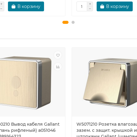
В корзину
В корзину
0210 Вывод кабеля Gallant
W5071210 Розетка влагозащ
пань рифленый) a051046
зазем. с защит. крышкой и
389164323
шторками Gallant (шампа