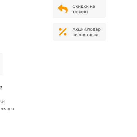
Скидки на
товары
Акции,подар
ки,доставка
73
kel
месяцев