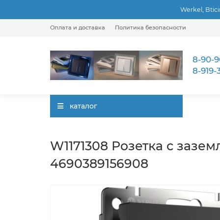
Werkel, Btic
Оплата и доставка
Политика безопасности
8-90-9
8-919-
каталог
W1171308 Розетка с зазе
4690389156908