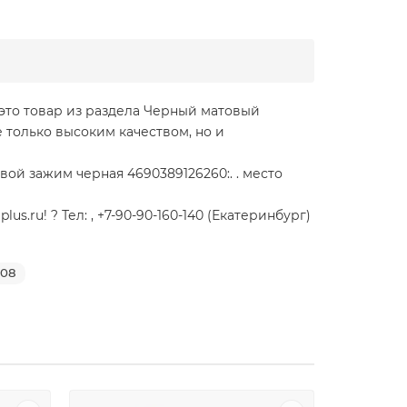
 это товар из раздела Черный матовый
 только высоким качеством, но и
ой зажим черная 4690389126260:. . место
ru! ? Тел: , +7-90-90-160-140 (Екатеринбург)
308