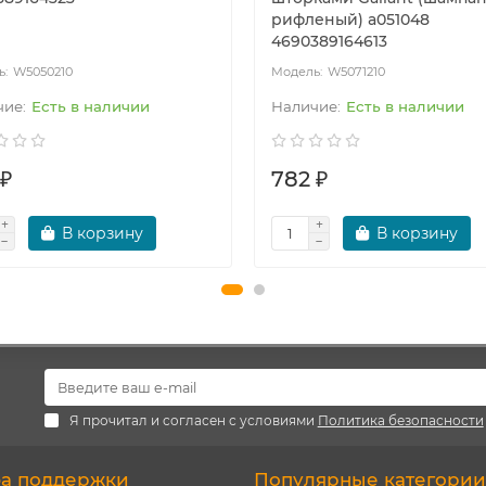
рифленый) a051048
4690389164613
W5050210
W5071210
Есть в наличии
Есть в наличии
 ₽
782 ₽
В корзину
В корзину
Я прочитал и согласен с условиями
Политика безопасности
а поддержки
Популярные категории