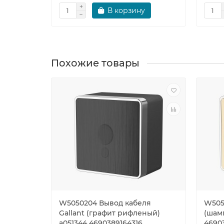
В корзину
Похожие товары
W5050204 Вывод кабеля
W505
Gallant (графит рифленый)
(шам
a051344 4690389164316
4690