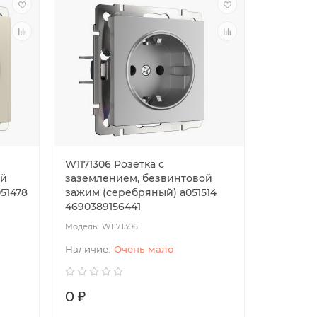
W1171306 Розетка с
W118600
ой
заземлением, безвинтовой
(черный 
51478
зажим (серебряный) a051514
4690389
4690389156441
W1171306
W1
Очень мало
0 ₽
3080 ₽