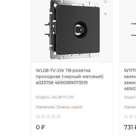
WL08-TV-2W ТВ-розетка
W1171
проходная (черный матовый)
зазе
a033758 4690389073519
зажим
46903
WL08-TV-2W
Очень мало
0 ₽
731 