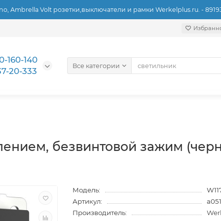
ino, Ambrella Volt розетки,выключатели и рамки Werkelplus.ru. - 891
Избранн
0-160-140
Все категории
37-20-333
млением, безвинтовой зажим (черн
Модель:
W11
Артикул:
a05
Производитель:
Wer