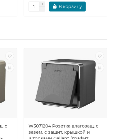
В корзину
. с
W5071204 Розетка влагозащ. с
W5072110
зазем. с защит. крышкой и
заземле
нь
шторками Gallant (графит
рифлены