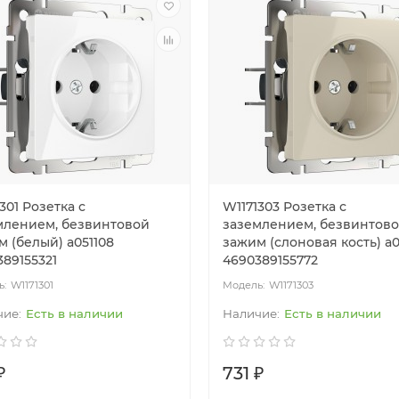
301 Розетка с
W1171303 Розетка с
млением, безвинтовой
заземлением, безвинтов
 (белый) a051108
зажим (слоновая кость) a0
89155321
4690389155772
W1171301
W1171303
Есть в наличии
Есть в наличии
₽
731 ₽