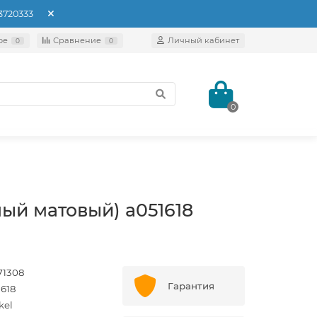
93720333
ое
Сравнение
Личный кабинет
0
0
0
ый матовый) a051618
71308
Гарантия
1618
kel