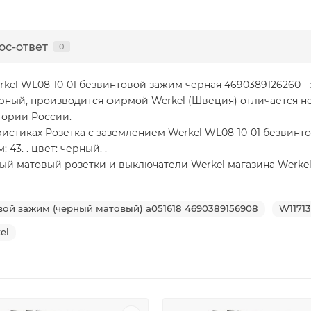
ос-ответ
0
kel WL08-10-01 безвинтовой зажим черная 4690389126260 -
рный, производится фирмой Werkel (Швеция) отличается не
тории России.
стиках Розетка с заземлением Werkel WL08-10-01 безвинтов
 43. . цвет: черный. .
матовый розетки и выключатели Werkel магазина Werkelplus.
вой зажим (черный матовый) a051618 4690389156908
W1171
el