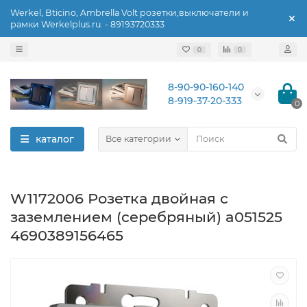
Werkel, Bticino, Ambrella Volt розетки,выключатели и
рамки Werkelplus.ru. - 89193720333
0
0
8-90-90-160-140
8-919-37-20-333
0
каталог
Все категории
W1172006 Розетка двойная с
заземлением (серебряный) a051525
4690389156465