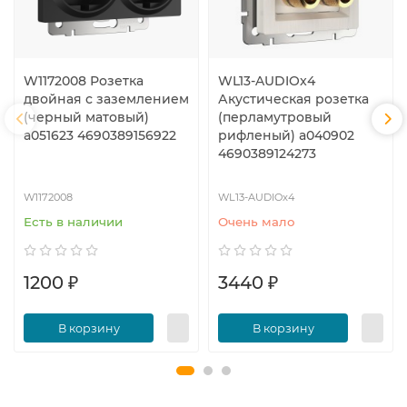
W1172008 Розетка
WL13-AUDIOx4
двойная с заземлением
Акустическая розетка
(черный матовый)
(перламутровый
a051623 4690389156922
рифленый) a040902
4690389124273
W1172008
WL13-AUDIOx4
Есть в наличии
Очень мало
1200 ₽
3440 ₽
В корзину
В корзину