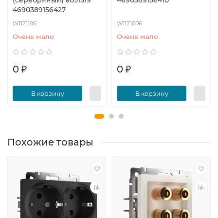
(серебряный) a051519
4690389156410
4690389156427
W1171106
W1171006
Очень мало
Очень мало
0 ₽
0 ₽
В корзину
В корзину
Похожие товары