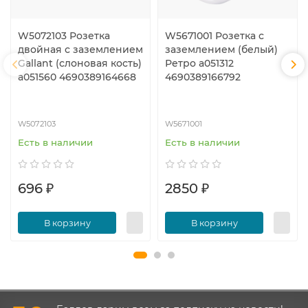
W5072103 Розетка
W5671001 Розетка с
двойная с заземлением
заземлением (белый)
Gallant (слоновая кость)
Ретро a051312
a051560 4690389164668
4690389166792
W5072103
W5671001
Есть в наличии
Есть в наличии
696 ₽
2850 ₽
В корзину
В корзину