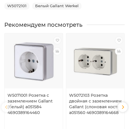
W5072101
Белый Gallant Werkel
Рекомендуем посмотреть
W5071001 Розетка с
W5072103 Розетка
заземлением Gallant
двойная с заземлением
(белый) a051584
Gallant (слоновая кость)
4690389164460
a051560 4690389164668