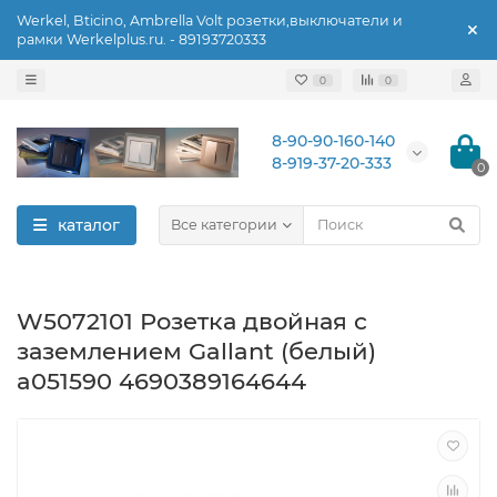
Werkel, Bticino, Ambrella Volt розетки,выключатели и
рамки Werkelplus.ru. - 89193720333
0
0
8-90-90-160-140
8-919-37-20-333
0
каталог
Все категории
W5072101 Розетка двойная с
заземлением Gallant (белый)
a051590 4690389164644