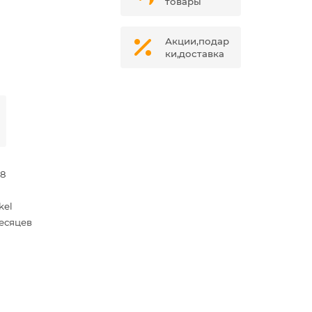
товары
Акции,подар
ки,доставка
78
kel
месяцев