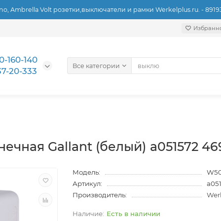
ino, Ambrella Volt розетки,выключатели и рамки Werkelplus.ru. - 891
Избранн
0-160-140
Все категории
37-20-333
ечная Gallant (белый) a051572 46
Модель:
W50
Артикул:
a05
Производитель:
Wer
Есть в наличии