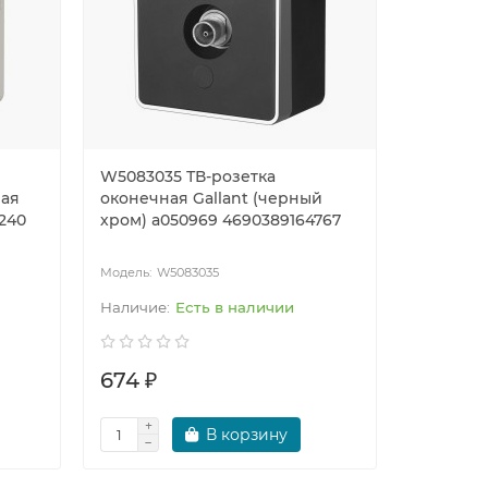
W5083035 ТВ-розетка
W5073101
вая
оконечная Gallant (черный
заземле
2240
хром) a050969 4690389164767
Gallant 
46903891
W5083035
W5
Есть в наличии
674 ₽
1180 ₽
В корзину