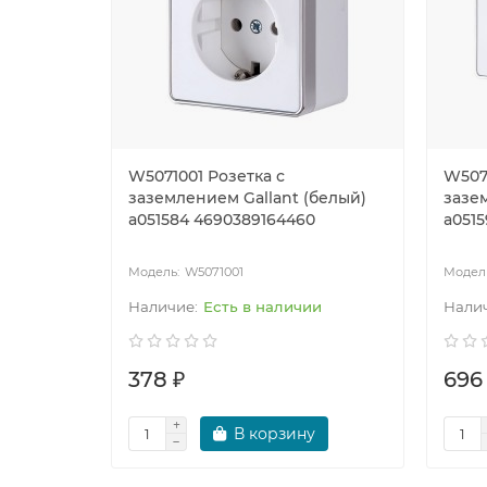
W5071001 Розетка с
W507
заземлением Gallant (белый)
зазе
a051584 4690389164460
a051
W5071001
Есть в наличии
378 ₽
696
В корзину