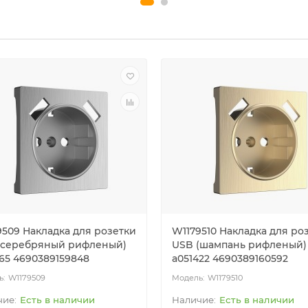
9509 Накладка для розетки
W1179510 Накладка для ро
(cеребряный рифленый)
USB (шампань рифленый)
365 4690389159848
a051422 4690389160592
W1179509
W1179510
Есть в наличии
Есть в наличии