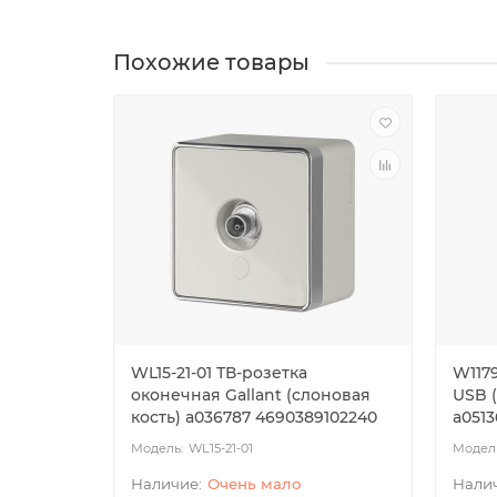
Похожие товары
WL15-21-01 ТВ-розетка
W117
оконечная Gallant (слоновая
USB 
кость) a036787 4690389102240
a051
WL15-21-01
Очень мало