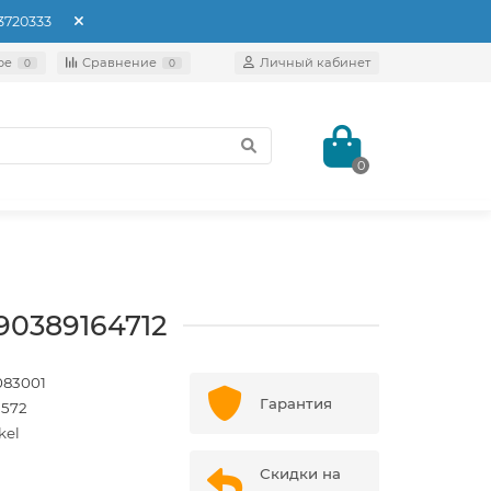
93720333
ое
Сравнение
Личный кабинет
0
0
0
90389164712
83001
Гарантия
1572
kel
Скидки на