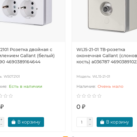
2101 Розетка двойная с
WL15-21-01 ТВ-розетка
млением Gallant (белый)
оконечная Gallant (слоно
590 4690389164644
кость) a036787 469038910
W5072101
WL15-21-01
Есть в наличии
Очень мало
 ₽
0 ₽
В корзину
В корзину