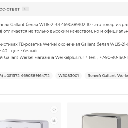
ос-ответ
0
я Gallant белая WL15-21-01 4690389102110 - это товар из ра
 отличается не только высоким качеством, но и официаль
тиках ТВ-розетка Werkel оконечная Gallant белая WL15-21-0
40. . цвет: белый. .
llant Werkel магазина Werkelplus.ru! ? Тел: , +7-90-90-160-
) a051572 4690389164712
W5083001
Белый Gallant Werk