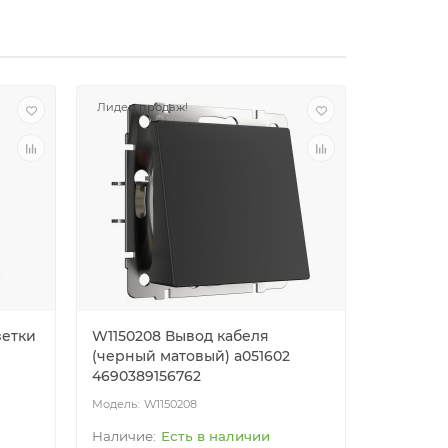
Лидер продаж!
зетки
W1150208 Вывод кабеля
W1172006
(черный матовый) a051602
заземле
4690389156762
a051525 
W1150208
W1
Есть в наличии