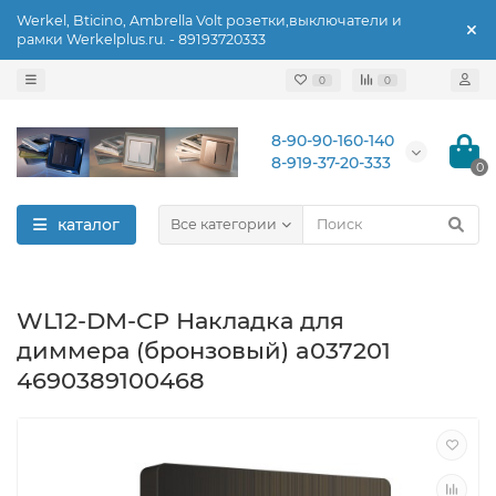
Werkel, Bticino, Ambrella Volt розетки,выключатели и
рамки Werkelplus.ru. - 89193720333
0
0
8-90-90-160-140
8-919-37-20-333
0
каталог
Все категории
WL12-DM-CP Накладка для
диммера (бронзовый) a037201
4690389100468