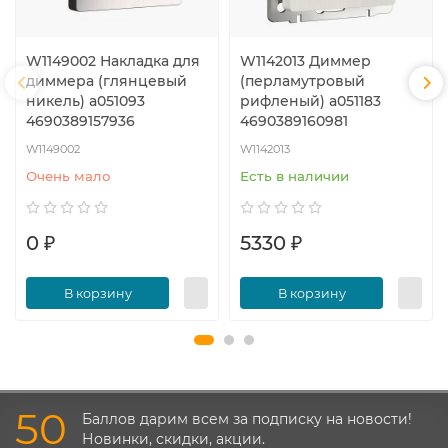
W1149002 Накладка для
W1142013 Диммер
диммера (глянцевый
(перламутровый
никель) a051093
рифленый) a051183
4690389157936
4690389160981
W1149002
W1142013
Очень мало
Есть в наличии
0 ₽
5330 ₽
В корзину
В корзину
50
Баллов дарим всем за подписку на новости!
Новинки, скидки, акции.