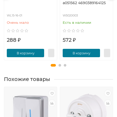
a051562 4690389164125
WL15-16-01
W5020003
Очень мало
Есть в наличии
288 ₽
572 ₽
В корзину
В корзину
Похожие товары