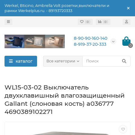
Werkel, Bticino, Ambrella Volt розетки,выключатели и
рамки Werkelplus.ru. - 89193720333
0
0
8-90-90-160-140
8-919-37-20-333
0
каталог
Все категории
WL15-03-02 Выключатель
двухклавишный влагозащищенный
Gallant (слоновая кость) a036777
4690389102271