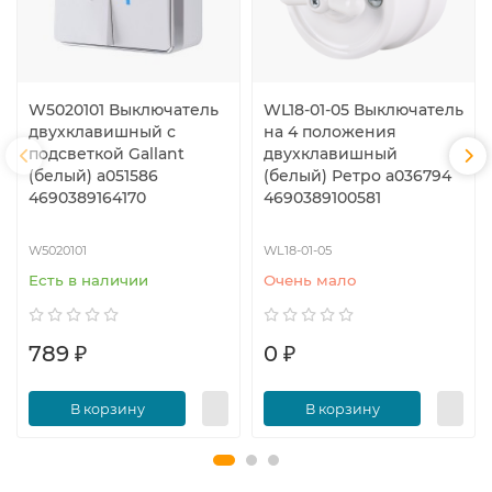
W5020101 Выключатель
WL18-01-05 Выключатель
двухклавишный с
на 4 положения
подсветкой Gallant
двухклавишный
(белый) a051586
(белый) Ретро a036794
4690389164170
4690389100581
W5020101
WL18-01-05
Есть в наличии
Очень мало
789 ₽
0 ₽
В корзину
В корзину