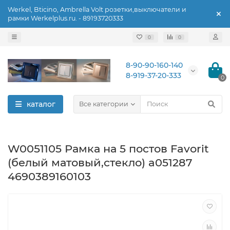
Werkel, Bticino, Ambrella Volt розетки,выключатели и
рамки Werkelplus.ru. - 89193720333
0
0
8-90-90-160-140
8-919-37-20-333
0
каталог
Все категории
W0051105 Рамка на 5 постов Favorit
(белый матовый,стекло) a051287
4690389160103