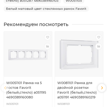
стекло) a051287 4690389160103
W0051105
Белый матовый цвет стеклянных рамок Favorit
Рекомендуем посмотреть
W0051101 Рамка на 5
W0081101 Рамка для
постов Favorit
двойной розетки
(белый,стекло) a051195
Favorit (белый,стекло)
4690389160080
a051191 4690389160219
W0051101
W0081101