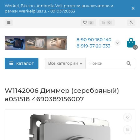
Werkel, Bticino, Ambrella Volt розетки,выключатели и
рамки Werkelplus.ru. - 89193720333
0
0
8-90-90-160-140
8-919-37-20-333
0
каталог
Все категории
W1142006 Диммер (серебряный)
a051518 4690389156007