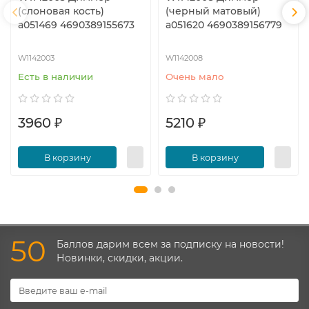
(слоновая кость)
(черный матовый)
a051469 4690389155673
a051620 4690389156779
W1142003
W1142008
Есть в наличии
Очень мало
3960 ₽
5210 ₽
В корзину
В корзину
50
Баллов дарим всем за подписку на новости!
Новинки, скидки, акции.