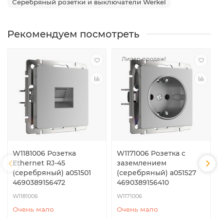
Серебряный розетки и выключатели Werkel
Рекомендуем посмотреть
Лидер продаж!
W1181006 Розетка
W1171006 Розетка с
Ethernet RJ-45
заземлением
(серебряный) a051501
(серебряный) a051527
4690389156472
4690389156410
W1181006
W1171006
Очень мало
Очень мало