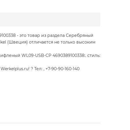
00338 - это товар из раздела Серебряный
el (Швеция) отличается не только высоким
ифленый WL09-USB-CP 4690389100338:. стиль:
lplus.ru! ? Тел: , +7-90-90-160-140