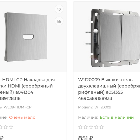
-HDMI-CP Накладка для
W1120009 Выключатель
тки HDMI (серебряный
двухклавишный (cеребр
еный) a041304
рифленый) a051355
389128318
4690389158933
WL09-HDMI-CP
W1120009
Очень мало
Есть в наличии
 ₽
851 ₽