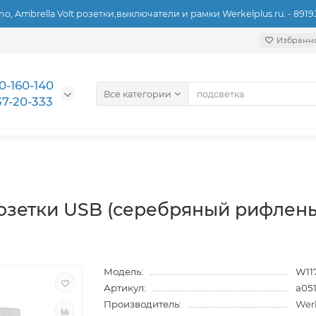
ino, Ambrella Volt розетки,выключатели и рамки Werkelplus.ru. - 891
Избранн
0-160-140
Все категории
37-20-333
озетки USB (cеребряный рифлены
Модель:
W11
Артикул:
a05
Производитель:
Wer