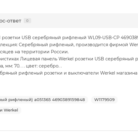
ос-ответ
0
l розетки USB cеребряный рифленый WL09-USB-CP 46903891
лекция: Серебряный рифленый, производится фирмой Werk
есяцев на территории России.
ристиках Лицевая панель Werkel розетки USB cеребряный р
мм: 70. . . цвет: серебро. .
яный рифленый розетки и выключатели Werkel магазина Werke
ный рифленый) a051365 4690389159848
W1179509
и Werkel