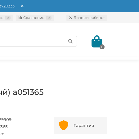
93720333
ое
Сравнение
Личный кабинет
0
0
0
й) a051365
79509
Гарантия
1365
kel