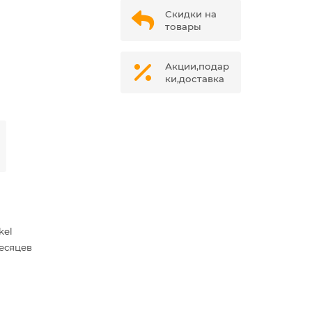
Скидки на
товары
Акции,подар
ки,доставка
2
kel
месяцев