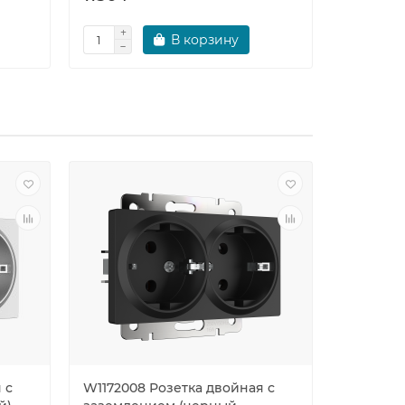
В корзину
 с
W1172008 Розетка двойная с
WL13-AU