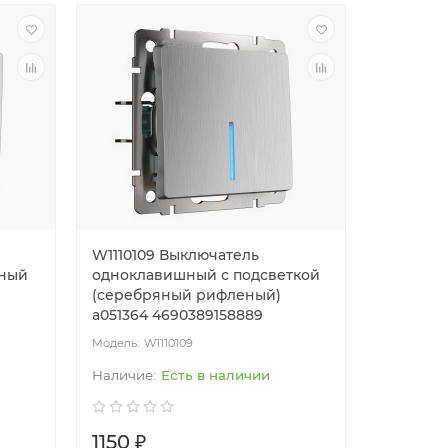
W1110109 Выключатель
W113900
яный
одноклавишный с подсветкой
выключа
(cеребряный рифленый)
(cеребр
a051364 4690389158889
a051353 
W1110109
W1
Есть в наличии
1150 ₽
369 ₽