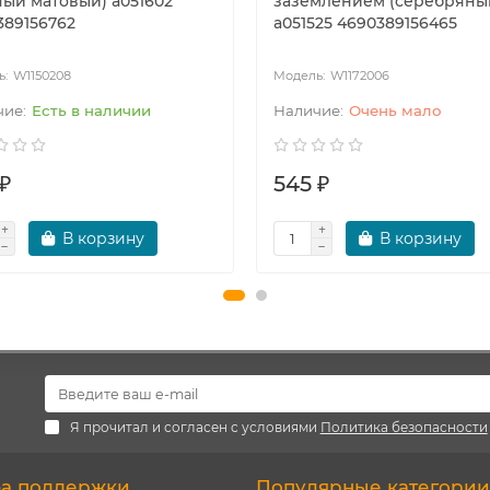
ный матовый) a051602
заземлением (серебряны
389156762
a051525 4690389156465
W1150208
W1172006
Есть в наличии
Очень мало
₽
545 ₽
В корзину
В корзину
Я прочитал и согласен с условиями
Политика безопасности
а поддержки
Популярные категории