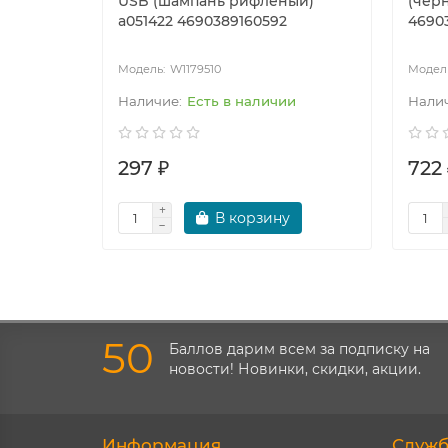
USB (шампань рифленый)
(чер
a051422 4690389160592
4690
W1179510
Есть в наличии
297 ₽
722 
В корзину
50
Баллов дарим всем за подписку на
новости! Новинки, скидки, акции.
Информация
Служб