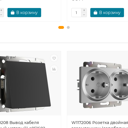
В корзину
В корзину
 продаж!
0208 Вывод кабеля
W1172006 Розетка двойная