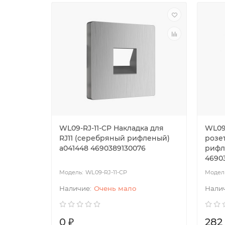
WL09-RJ-11-CP Накладка для
WL09
RJ11 (серебряный рифленый)
розе
a041448 4690389130076
рифл
4690
WL09-RJ-11-CP
Очень мало
0 ₽
282